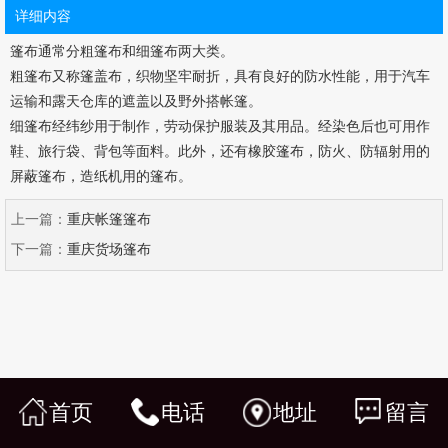
详细内容
篷布通常分粗篷布和细篷布两大类。
粗篷布又称篷盖布，织物坚牢耐折，具有良好的防水性能，用于汽车
运输和露天仓库的遮盖以及野外搭帐篷。
细篷布经纬纱用于制作，劳动保护服装及其用品。经染色后也可用作
鞋、旅行袋、背包等面料。此外，还有橡胶篷布，防火、防辐射用的
屏蔽篷布，造纸机用的篷布。
上一篇：
重庆帐篷篷布
下一篇：
重庆货场篷布
首页
电话
地址
留言