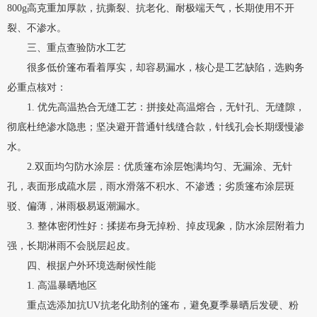
800g高克重加厚款，抗撕裂、抗老化、耐极端天气，长期使用不开
裂、不渗水。
三、重点查验防水工艺
很多低价篷布看着厚实，却容易漏水，核心是工艺缺陷，选购务
必重点核对：
1. 优先高温热合无缝工艺：拼接处高温熔合，无针孔、无缝隙，
彻底杜绝渗水隐患；坚决避开普通针线缝合款，针线孔会长期缓慢渗
水。
2.双面均匀防水涂层：优质篷布涂层饱满均匀、无漏涂、无针
孔，表面形成疏水层，雨水滑落不积水、不渗透；劣质篷布涂层斑
驳、偏薄，淋雨极易返潮漏水。
3. 整体密闭性好：揉搓布身无掉粉、掉皮现象，防水涂层附着力
强，长期淋雨不会脱层起皮。
四、根据户外环境选耐候性能
1. 高温暴晒地区
重点选添加抗UV抗老化助剂的篷布，避免夏季暴晒后发硬、粉