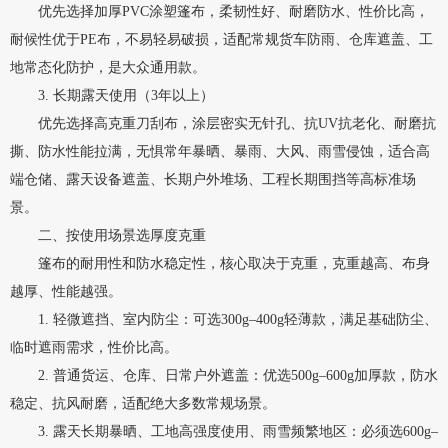
优先选择加厚PVC涂塑篷布，柔韧性好、耐磨防水、性价比高，
耐候性优于PE布，不易轻易破损，适配常规货车防雨、仓库遮盖、工
地常态化防护，是大众通用款。
3. 长期露天使用（3年以上）
优先选择高克重刀刮布，涂层密实无针孔、抗UV抗老化、耐磨抗
撕、防水性能拉满，无惧常年暴晒、暴雨、大风、雨雪侵蚀，适合高
端仓储、露天设备遮盖、长期户外堆场、工程长期围挡等高标准场
景。
二、按使用场景选厚度克重
篷布的耐用性和防水稳定性，核心取决于克重，克重越高、布身
越厚、性能越强。
1. 轻微遮挡、室内防尘：可选300g–400g轻薄款，满足基础防尘、
临时遮雨需求，性价比高。
2. 普通货运、仓库、日常户外遮盖：优选500g–600g加厚款，防水
稳定、抗风耐磨，适配绝大多数常规场景。
3. 露天长期暴晒、工地高强度使用、雨雪频繁地区：必须选600g–