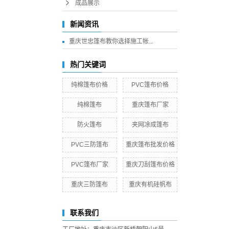
成品展示
新闻资讯
重庆世忠篷布教你选择施工帐...
热门关键词
纯棉篷布价格
PVC篷布价格
纯棉篷布
重庆篷布厂家
防火篷布
夹网凃成篷布
PVC三防篷布
重庆篷布批发价格
PVC篷布厂家
重庆刀刮篷布价格
重庆三防篷布
重庆有机硅帆布
联系我们