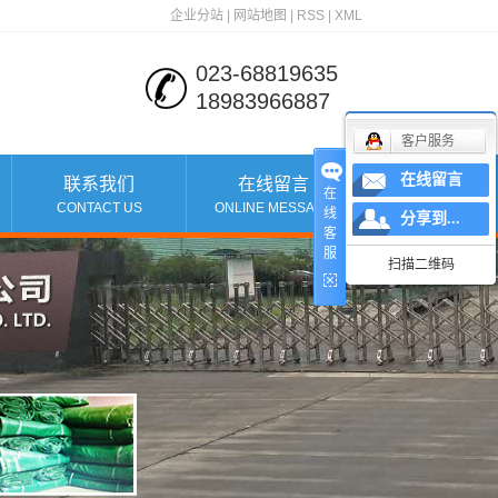
企业分站
|
网站地图
|
RSS
|
XML
023-68819635
18983966887
客户服务
在线留言
联系我们
在线留言
在
CONTACT US
ONLINE MESSAGE
线
分享到...
客
服
扫描二维码