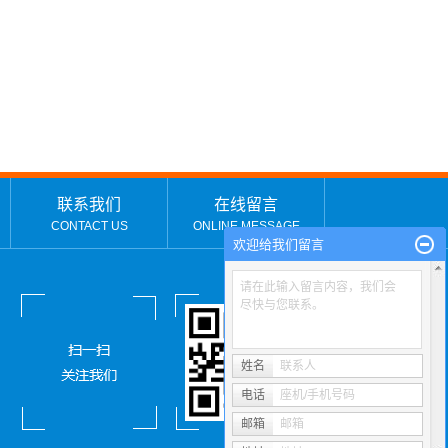
联系我们
在线留言
CONTACT US
ONLINE MESSAGE
欢迎给我们留言
请在此输入留言内容，我们会
尽快与您联系。
姓名
联系人
电话
座机/手机号码
邮箱
邮箱