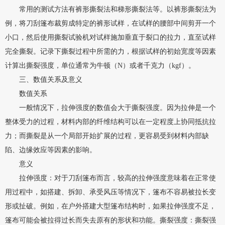
常用的测试方法有裤形撕裂法和梯形撕裂法等。以裤形撕裂法为
例，将刀刮篷布裁剪成特定的裤形试样，在试样的腰部中间剪开一个
小口，然后使用撕裂试验机对试样施加垂直于裂口的拉力，直至试样
完全撕裂。记录下撕裂过程中所需的力，根据试样的初始宽度等因素
计算出撕裂强度，单位通常为牛顿（N）或者千克力（kgf）。
三、数值关系及意义
数值关系
一般情况下，拉伸强度的数值会大于撕裂强度。因为拉伸是一个
整体受力的过程，材料内部的纤维结构可以在一定程度上协同抵抗拉
力；而撕裂是从一个局部开始扩展的过程，更容易受到材料内部缺
陷、边缘效应等因素的影响。
意义
拉伸强度：对于刀刮篷布而言，较高的拉伸强度意味着在正常使
用过程中，如搭建、拆卸、承受风压等情况下，篷布不容易被拉长变
形或扯破。例如，在户外搭建大型篷布结构时，如果拉伸强度不足，
篷布可能会被拉得过长而失去原有的形状和功能。撕裂强度：撕裂强