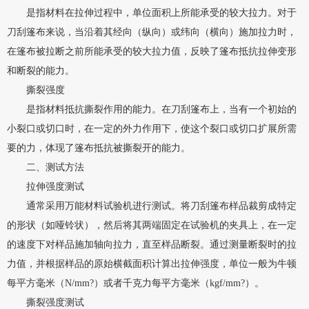
是指材料在拉伸过程中，单位面积上所能承受的较大拉力。对于
刀刮篷布来说，当沿着其经向（纵向）或纬向（横向）施加拉力时，
在篷布被拉断之前所能承受的较大拉力值，反映了篷布抵抗拉伸变形
和断裂的能力。
撕裂强度
是指材料抵抗撕裂作用的能力。在刀刮篷布上，当有一个初始的
小裂口或切口时，在一定的外力作用下，使这个裂口或切口扩展所需
要的力，体现了篷布抵抗被撕裂开的能力。
二、测试方法
拉伸强度测试
通常采用万能材料试验机进行测试。将刀刮篷布样品裁剪成特定
的形状（如哑铃状），然后将其两端固定在试验机的夹具上，在一定
的速度下对样品施加轴向拉力，直至样品断裂。通过测量断裂时的拉
力值，并根据样品的原始横截面积计算出拉伸强度，单位一般为牛顿
每平方毫米（N/mm?）或者千克力每平方毫米（kgf/mm?）。
撕裂强度测试